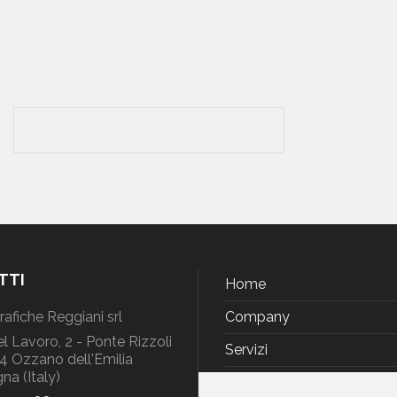
TTI
Home
Grafiche Reggiani srl
Company
el Lavoro, 2 - Ponte Rizzoli
Servizi
 Ozzano dell'Emilia
na (Italy)
Green Project