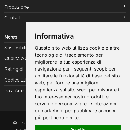
Produzione
Contatti
Informativa
News
Sostenibilità
Questo sito web utilizza cookie e altre
tecnologie di tracciamento per
Qualità e certificazioni
migliorare la tua esperienza di
navigazione per i seguenti scopi:
per
Rating di Legalità
abilitare le funzionalità di base del sito
Codice Etico
web
,
per fornire una migliore
esperienza sul sito web
,
per misurare il
Pala Arti Grafiche Reggiani
tuo interesse nei nostri prodotti e
servizi e personalizzare le interazioni
di marketing
,
per pubblicare annunci
più pertinenti per te
.
© 2026 Arti Grafiche Reggiani srl. Tutti i diritti riservati.
Accetto