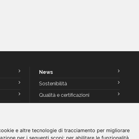
News
Sostenibilità
Qualità e certificazioni
Rating di Legalità
Codice Etico
Pala Arti Grafiche Reggiani
cookie e altre tecnologie di tracciamento per migliorare
gazione per i seguenti scopi:
per abilitare le funzionalità