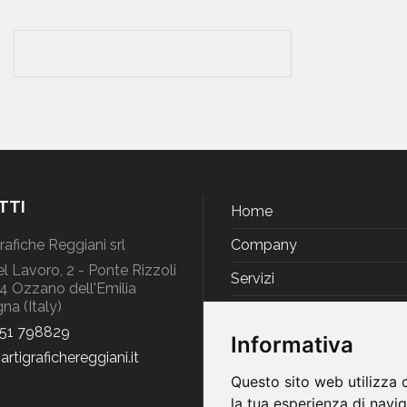
TTI
Home
Grafiche Reggiani srl
Company
el Lavoro, 2 - Ponte Rizzoli
Servizi
 Ozzano dell'Emilia
na (Italy)
Green Project
051 798829
Informativa
Produzione
artigrafichereggiani
it
Contatti
Questo sito web utilizza 
la tua esperienza di navi