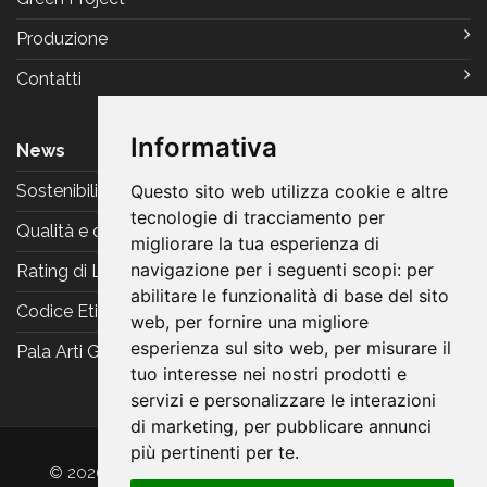
Produzione
Contatti
Informativa
News
Questo sito web utilizza cookie e altre
Sostenibilità
tecnologie di tracciamento per
Qualità e certificazioni
migliorare la tua esperienza di
navigazione per i seguenti scopi:
per
Rating di Legalità
abilitare le funzionalità di base del sito
Codice Etico
web
,
per fornire una migliore
esperienza sul sito web
,
per misurare il
Pala Arti Grafiche Reggiani
tuo interesse nei nostri prodotti e
servizi e personalizzare le interazioni
di marketing
,
per pubblicare annunci
più pertinenti per te
.
© 2026 Arti Grafiche Reggiani srl. Tutti i diritti riservati.