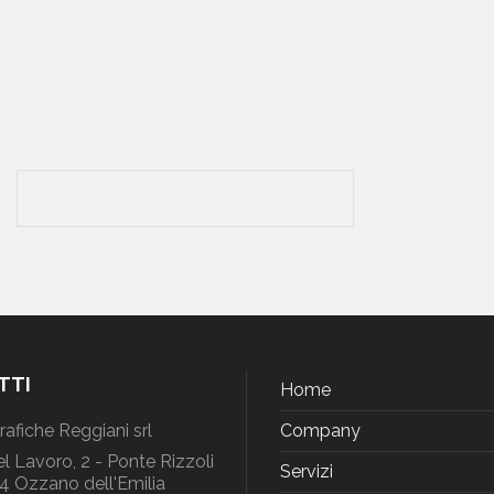
TTI
Home
Grafiche Reggiani srl
Company
el Lavoro, 2 - Ponte Rizzoli
Servizi
 Ozzano dell'Emilia