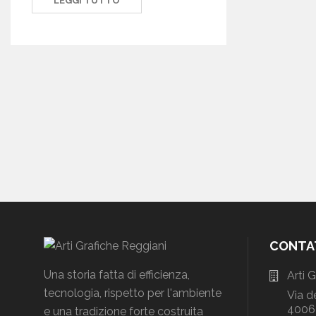
LEGGI TUTTO
CONTA
Una storia fatta di efficienza,
Arti 
tecnologia, rispetto per l'ambiente
Via d
40064
e una tradizione forte costruita