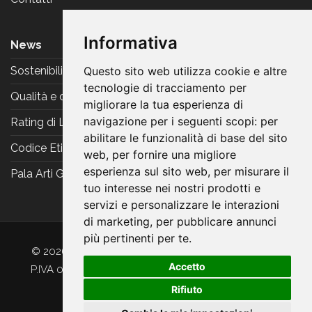
Informativa
News
Sostenibilità
Questo sito web utilizza cookie e altre
tecnologie di tracciamento per
Qualità e certificazioni
migliorare la tua esperienza di
navigazione per i seguenti scopi:
per
Rating di Legalità
abilitare le funzionalità di base del sito
Codice Etico
web
,
per fornire una migliore
esperienza sul sito web
,
per misurare il
Pala Arti Grafiche Reggiani
tuo interesse nei nostri prodotti e
servizi e personalizzare le interazioni
di marketing
,
per pubblicare annunci
più pertinenti per te
.
© 2026 Arti Grafiche Reggiani srl. Tutti i diritti riservati.
Accetto
P.IVA 00521201202 -
Privacy & Coookie
-
Preferenze
Rifiuto