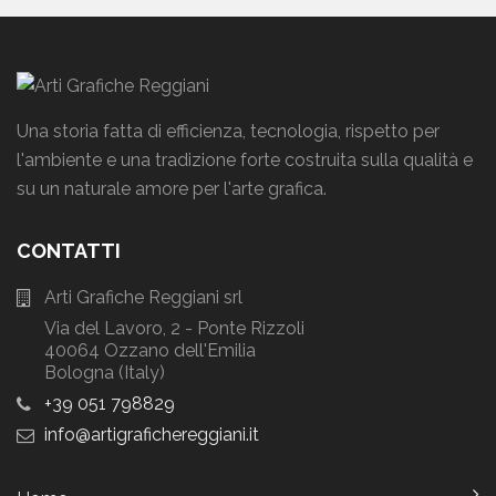
Una storia fatta di efficienza, tecnologia, rispetto per
l'ambiente e una tradizione forte costruita sulla qualità e
su un naturale amore per l'arte grafica.
CONTATTI
Arti Grafiche Reggiani srl
Via del Lavoro, 2 - Ponte Rizzoli
40064 Ozzano dell'Emilia
Bologna (Italy)
+39 051 798829
info
artigrafichereggiani
it