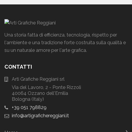
Una storia fatta di efficienza, tecnologia, rispetto per
l'ambiente e una tradizione forte costruita sulla qualità e
su un naturale amore per l'arte grafica.
CONTATTI
Arti Grafiche Reggiani srl
Via del Lavoro, 2 - Ponte Rizzoli
40064 Ozzano dell'Emilia
Bologna (Italy)
+39 051 798829
info
artigrafichereggiani
it